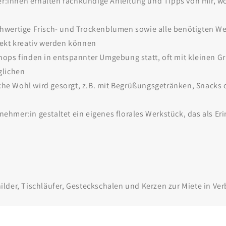
r:innen erhalten fachkundige Anleitung und Tipps von mir, wo 
Hochwertige Frisch- und Trockenblumen sowie alle benötigten 
rekt kreativ werden können
ops finden in entspannter Umgebung statt, oft mit kleinen G
glichen
iche Wohl wird gesorgt, z.B. mit Begrüßungsgetränken, Snacks
ilnehmer:in gestaltet ein eigenes florales Werkstück, das als
der, Tischläufer, Gesteckschalen und Kerzen zur Miete in Verb